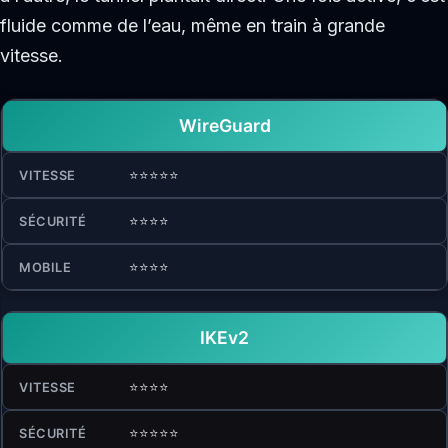
fluide comme de l’eau, même en train à grande
vitesse.
WireGuard
⭐⭐⭐⭐⭐
⭐⭐⭐⭐
⭐⭐⭐⭐
IKEv2
⭐⭐⭐⭐
⭐⭐⭐⭐⭐