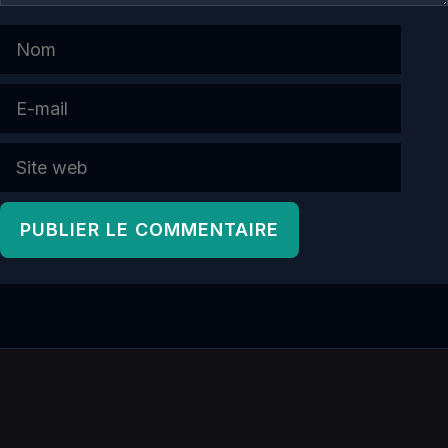
Nom
E-
mail
Site
web