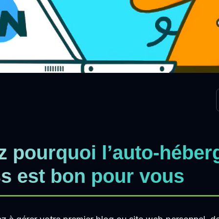
 pourquoi l’auto-héber
s est bon pour vous