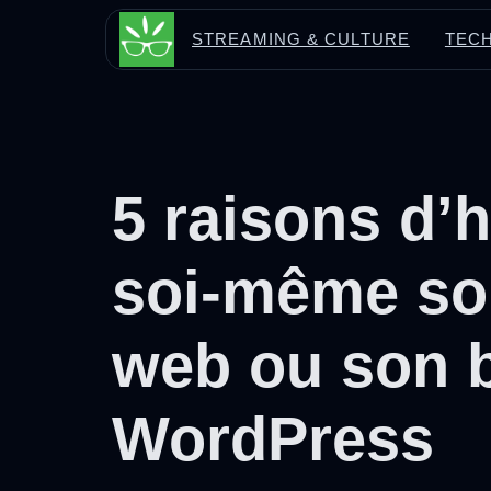
Aller
STREAMING & CULTURE
TECH
au
contenu
5 raisons d’
soi-même son
web ou son 
WordPress