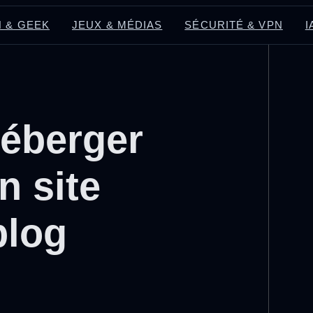
 & GEEK
JEUX & MÉDIAS
SÉCURITÉ & VPN
I
héberger
 site
blog