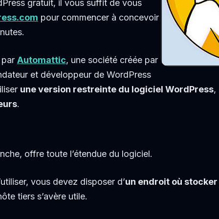
Press gratuit, il vous suffit de vous
ress.com
pour commencer à concevoir
inutes.
 par
Automattic
, une société créée par
ndateur et développeur de WordPress
iliser
une version restreinte du logiciel WordPress
,
eurs
.
nche, offre toute l’étendue du logiciel.
’utiliser, vous devez disposer d’
un endroit où stocker 
hôte tiers s’avère utile.