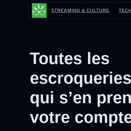
Aller
STREAMING & CULTURE
TECH
au
contenu
Toutes les
escroqueries
qui s’en pre
votre compt