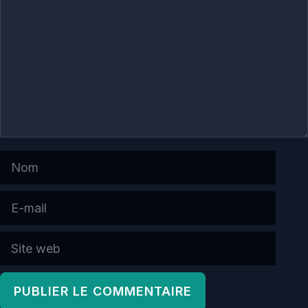
Nom
E-
mail
Site
web