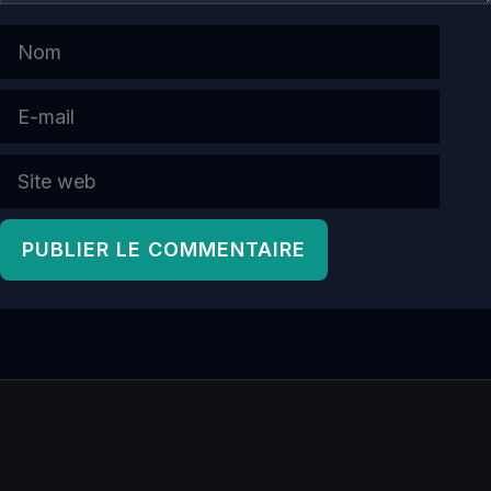
Nom
E-
mail
Site
web