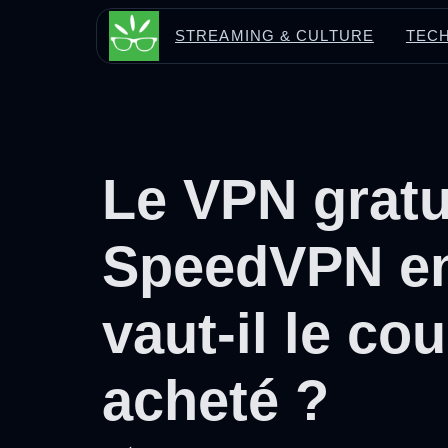
Aller
STREAMING & CULTURE
TECH
au
contenu
Le VPN gratu
SpeedVPN en
vaut-il le co
acheté ?