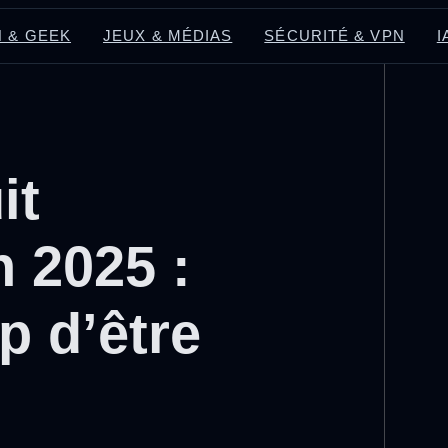
 & GEEK
JEUX & MÉDIAS
SÉCURITÉ & VPN
I
it
 2025 :
up d’être