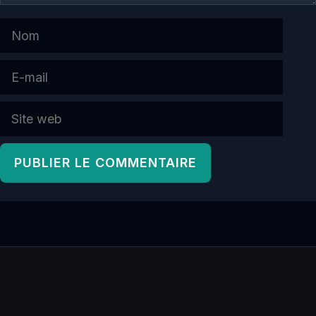
Nom
E-
mail
Site
web