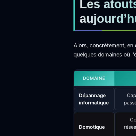
Les atout
aujourd’h
Alors, concrètement, en q
quelques domaines où l’ex
DOMAINE
Dépannage
Cap
informatique
passe
Co
Domotique
rése