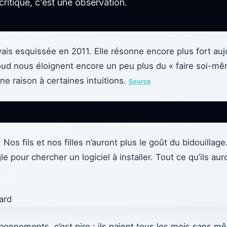
ritique, c’est une observation.
avais esquissée en 2011. Elle résonne encore plus fort auj
cloud nous éloignent encore un peu plus du « faire soi-mê
 raison à certaines intuitions.
Source
 Nos fils et nos filles n’auront plus le goût du bidouillage.
le pour chercher un logiciel à installer. Tout ce qu’ils auro
.
abonnements, c’est pire : ils paient tous les mois sans 