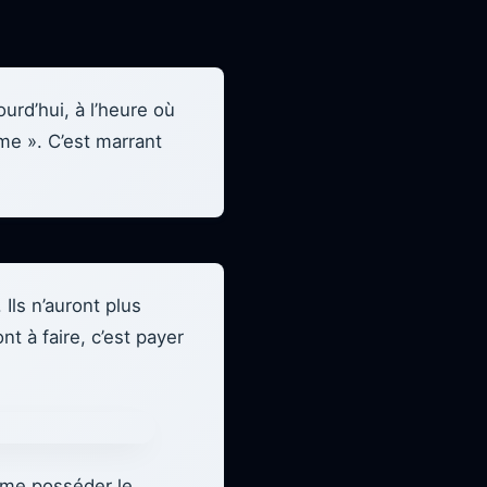
ourd’hui, à l’heure où
me ». C’est marrant
 Ils n’auront plus
nt à faire, c’est payer
même posséder le