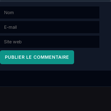
Nom
E-
mail
Site
web