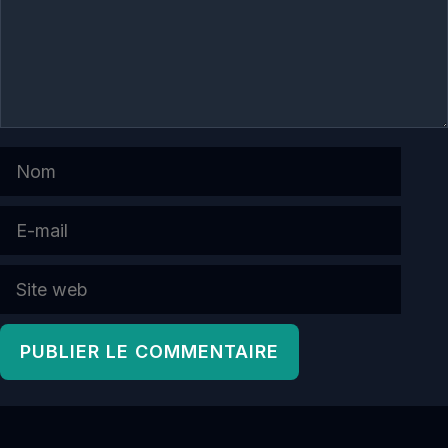
Nom
E-
mail
Site
web