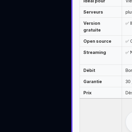
Idéal pour
Vie
Serveurs
plu
Version
✅ I
gratuite
Open source
✅ 
Streaming
✅ N
Débit
Bon
Garantie
30 
Prix
Dè