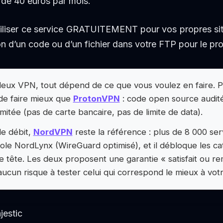
 de 40 euros par mois.
tiliser ce service GRATUITEMENT pour vos propres site
on d’un code ou d’un fichier dans votre FTP pour le pro
 deux VPN, tout dépend de ce que vous voulez en faire. 
 de faire mieux que
ProtonVPN
: code open source audité
limitée (pas de carte bancaire, pas de limite de data).
le débit,
NordVPN
reste la référence : plus de 8 000 se
le NordLynx (WireGuard optimisé), et il débloque les cat
e tête. Les deux proposent une garantie « satisfait ou r
cun risque à tester celui qui correspond le mieux à vot