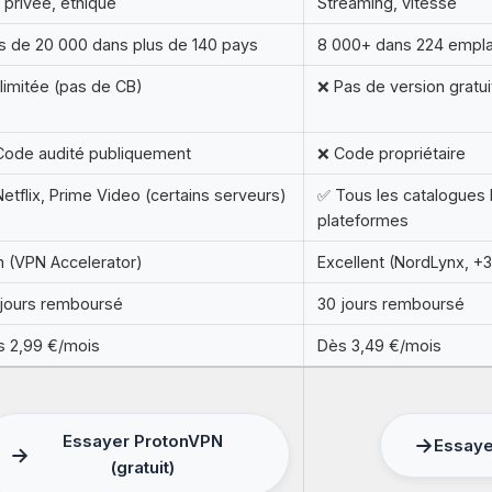
 privée, éthique
Streaming, vitesse
s de 20 000 dans plus de 140 pays
8 000+ dans 224 empl
llimitée (pas de CB)
❌ Pas de version gratui
Code audité publiquement
❌ Code propriétaire
etflix, Prime Video (certains serveurs)
✅ Tous les catalogues 
plateformes
 (VPN Accelerator)
Excellent (NordLynx, 
jours remboursé
30 jours remboursé
s 2,99 €/mois
Dès 3,49 €/mois
Essayer ProtonVPN
Essay
(gratuit)