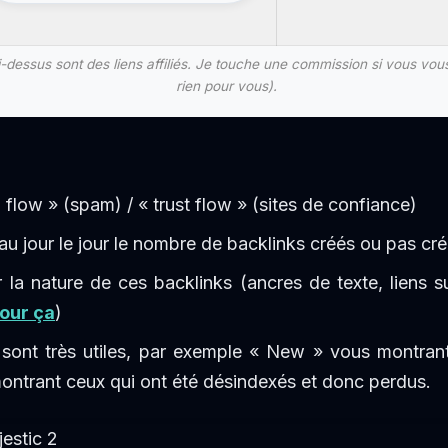
ci-dessus sont des liens affiliés. Je touche une commission si vous v
rien pour vous).
 flow » (spam) / « trust flow » (sites de confiance)
au jour le jour le nombre de backlinks créés ou pas cr
r la nature de ces backlinks (ancres de texte, liens 
pour ça
)
s sont très utiles, par exemple « New » vous montran
montrant ceux qui ont été désindexés et donc perdus.