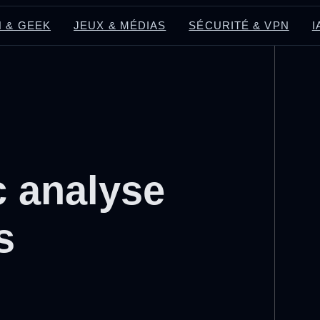
 & GEEK
JEUX & MÉDIAS
SÉCURITÉ & VPN
I
c analyse
s