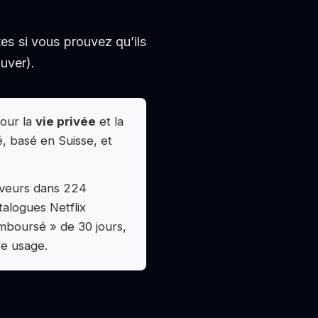
s si vous prouvez qu’ils
uver).
Pour la
vie privée
et la
, basé en Suisse, et
rveurs dans 224
alogues Netflix
emboursé » de 30 jours,
re usage.