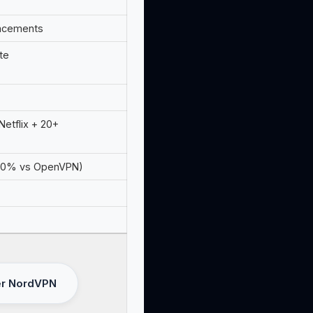
acements
te
Netflix + 20+
+30% vs OpenVPN)
er NordVPN