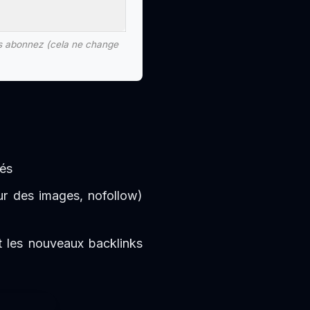
ous abonnez (cela ne change
éés
sur des images, nofollow)
t les nouveaux backlinks