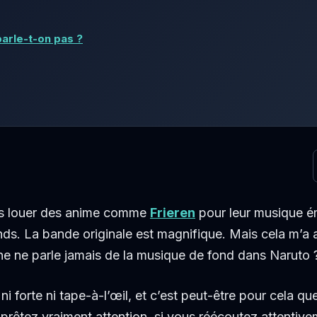
parle-t-on pas ?
ns louer des anime comme
Frieren
pour leur musique é
s. La bande originale est magnifique. Mais cela m’a au
e ne parle jamais de la musique de fond dans Naruto 
t ni forte ni tape-à-l’œil, et c’est peut-être pour cela q
y prêtez vraiment attention, si vous réécoutez attenti