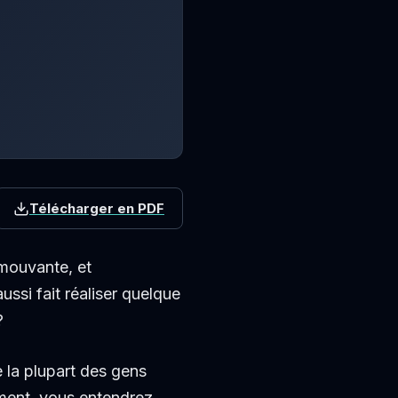
Télécharger en PDF
mouvante, et
ssi fait réaliser quelque
?
ue la plupart des gens
vement, vous entendrez