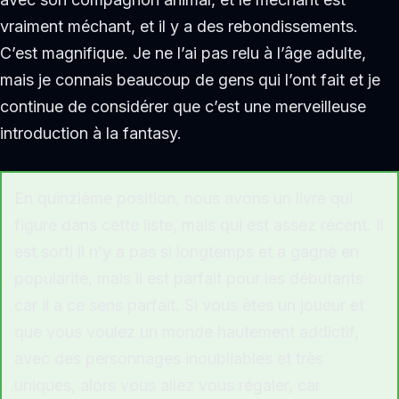
vraiment méchant, et il y a des rebondissements.
C’est magnifique. Je ne l’ai pas relu à l’âge adulte,
mais je connais beaucoup de gens qui l’ont fait et je
continue de considérer que c’est une merveilleuse
introduction à la fantasy.
En quinzième position, nous avons un livre qui
figure dans cette liste, mais qui est assez récent. Il
est sorti il n’y a pas si longtemps et a gagné en
popularité, mais il est parfait pour les débutants
car il a ce sens parfait. Si vous êtes un joueur et
que vous voulez un monde hautement addictif,
avec des personnages inoubliables et très
uniques, alors vous allez vous régaler, car