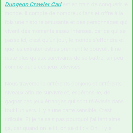
Dungeon Crawler Carl
est en train de conquérir le
monde. Il compte de nombreux fans et offre à la
fois une histoire amusante et des personnages qui
vivent des moments assez intenses, car ce qui se
passe ici, c’est qu’un jour, le monde s’effondre et
que les extraterrestres prennent le pouvoir. Il ne
reste plus qu’aux survivants de se battre, un peu
comme dans ces jeux télévisés.
Nous traversons différents donjons et différents
niveaux afin de survivre et, espérons-le, de
gagner ces jeux étranges qui sont télévisés dans
tout l’univers. Il y a une carte sensible. C’est
ridicule. Et je ne sais pas pourquoi j’ai tant aimé
ça, car quand on le lit, on se dit : « Oh, il y a