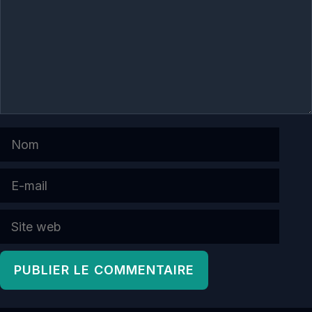
Nom
E-
mail
Site
web