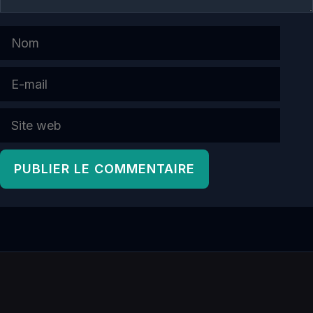
Nom
E-
mail
Site
web