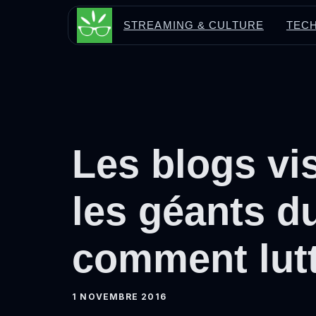
Aller
STREAMING & CULTURE
TECH
au
contenu
Les blogs vi
les géants du
comment lutt
1 NOVEMBRE 2016