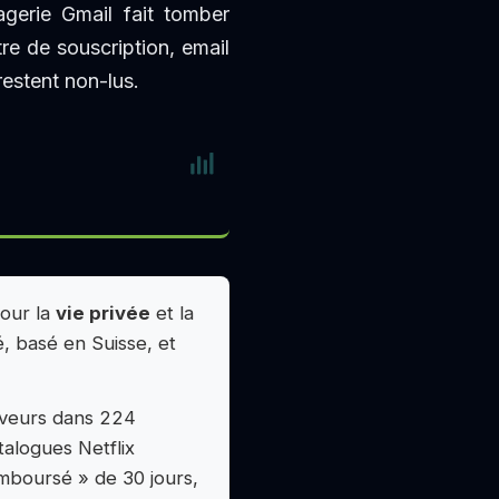
gerie Gmail fait tomber
e de souscription, email
restent non-lus.
Pour la
vie privée
et la
, basé en Suisse, et
rveurs dans 224
alogues Netflix
emboursé » de 30 jours,