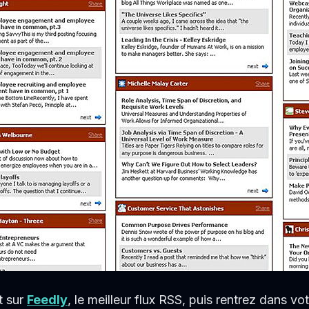
t sur
Feedly
, le meilleur flux RSS, puis rentrez dans v