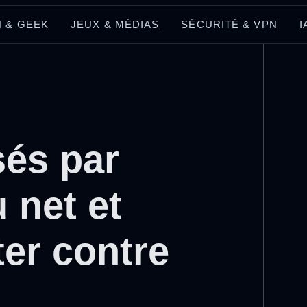
 & GEEK
JEUX & MÉDIAS
SÉCURITÉ & VPN
I
sés par
 net et
er contre