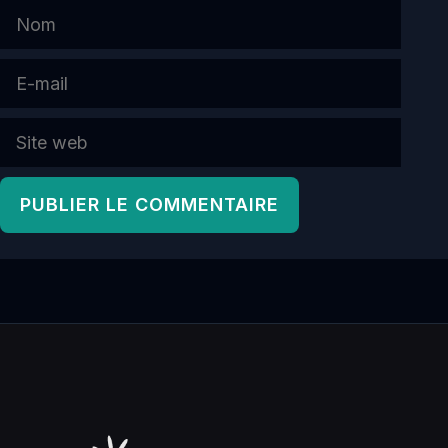
Nom
E-
mail
Site
web