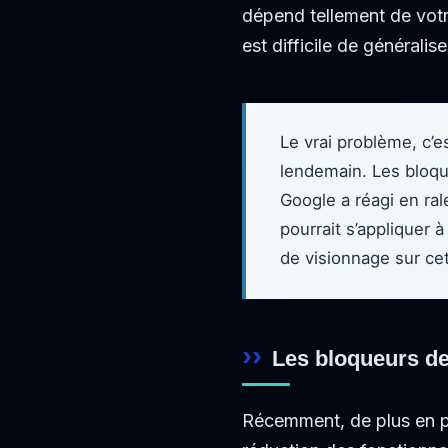
dépend tellement de votr
est difficile de généralise
Le vrai problème, c’e
lendemain. Les bloque
Google a réagi en ral
pourrait s’appliquer 
de visionnage sur ce
Les bloqueurs de
Récemment, de plus en pl