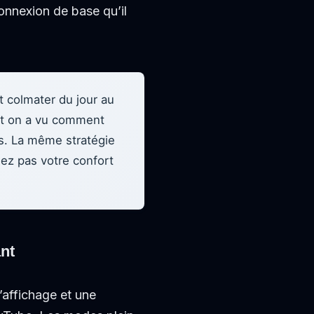
onnexion de base qu’il
t colmater du jour au
 et on a vu comment
és. La même stratégie
sez pas votre confort
nt
’affichage et une