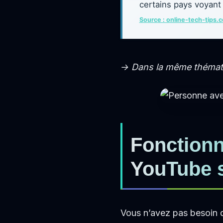
certains pays voyant 
Source : online-tech-tips.
→ Dans la même thémat
Fonctionn
YouTube s
Vous n’avez pas besoin d