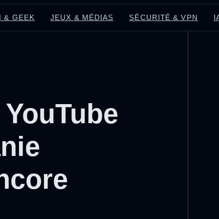
 & GEEK
JEUX & MÉDIAS
SÉCURITÉ & VPN
I
s YouTube
anie
ncore