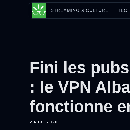
Aller
STREAMING & CULTURE
TECH
au
contenu
Fini les pub
: le VPN Alb
fonctionne e
2 AOÛT 2026