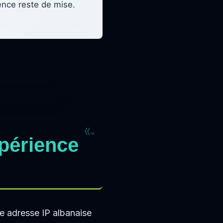
ence reste de mise.
périence
e adresse IP albanaise